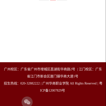
广州校区：广东省广州市增城
区
荔湖街华商路2号 | 江门校区：广东
省江门市新会区崖门镇华商大道1号
招生热线：020-32882222 | 广州华商职业学院 All Rights Reserved | 粤
ICP备12007829号