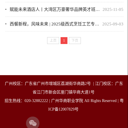
赋能未来酒店人丨大湾区万豪奢华品牌英才班成立仪式暨实习招聘会顺利举行
2025-11-05
西餐新程，风味未来 | 2025级西式烹饪工艺专业新生介绍会圆满落幕
2025-09-03
上页
1
下页
广州校区：广东省广州市增城
区
荔湖街华商路2号 | 江门校区：广东
省江门市新会区崖门镇华商大道1号
招生热线：020-32882222 | 广州华商职业学院 All Rights Reserved | 粤
ICP备12007829号